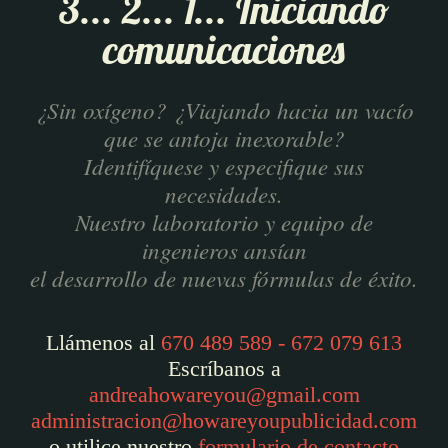
3... 2... 1... Iniciando
comunicaciones
¿Sin oxígeno? ¿Viajando hacia un vacío
que se antoja inexorable?
Identifíquese y especifique sus
necesidades.
Nuestro laboratorio y equipo de
ingenieros ansían
el desarrollo de nuevas fórmulas de éxito.
Llámenos al
670 489 589 - 672 079 613
Escríbanos a
andreahowareyou@gmail.com
administracion@howareyoupublicidad.com
o utilice nuestro
formulario de contacto